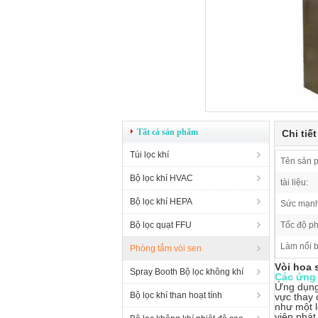
Tất cả sản phẩm
Chi tiế
Túi lọc khí
Tên sản 
Bộ lọc khí HVAC
tài liệu:
Bộ lọc khí HEPA
Sức mạnh
Bộ lọc quạt FFU
Tốc độ ph
Làm nổi b
Phòng tắm vòi sen
Vòi hoa 
Spray Booth Bộ lọc không khí
Các ứng
Ứng dụng 
Bộ lọc khí than hoạt tính
vực thay 
như một l
viên phát