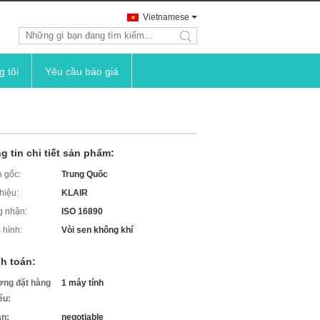
Vietnamese
search
g tôi
Yêu cầu báo giá
g tin chi tiết sản phẩm:
 gốc:
Trung Quốc
hiệu:
KLAIR
 nhận:
ISO 16890
 hình:
Vòi sen không khí
h toán:
ợng đặt hàng
1 máy tính
iểu:
án:
negotiable