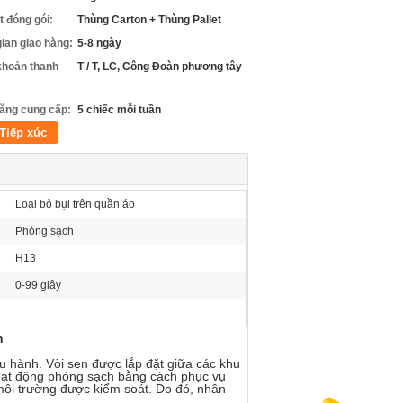
ết đóng gói:
Thùng Carton + Thùng Pallet
gian giao hàng:
5-8 ngày
khoản thanh
T / T, LC, Công Đoàn phương tây
ăng cung cấp:
5 chiếc mỗi tuần
Tiếp xúc
Loại bỏ bụi trên quần áo
Phòng sạch
H13
0-99 giây
h
 hành. Vòi sen được lắp đặt giữa các khu
hoạt động phòng sạch bằng cách phục vụ
môi trường được kiểm soát. Do đó, nhân