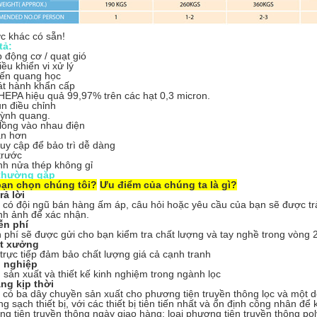
c khác có sẵn!
tả:
 động cơ / quạt gió
ều khiển vi xử lý
ến quang học
át hành khẩn cấp
 HEPA hiệu quả 99,97% trên các hạt 0,3 micron.
un điều chỉnh
ỳnh quang.
lồng vào nhau điện
n hơn
uy cập để bảo trì dễ dàng
trước
nh nửa thép không gỉ
 thường gặp
bạn chọn chúng tôi?
Ưu điểm của chúng ta là gì?
rả lời
 có đội ngũ bán hàng ấm áp, câu hỏi hoặc yêu cầu của bạn sẽ được trả 
nh ảnh để xác nhận.
ễn phí
phí sẽ được gửi cho bạn kiểm tra chất lượng và tay nghề trong vòng 
ất xưởng
rực tiếp đảm bảo chất lượng giá cả cạnh tranh
 nghiệp
sản xuất và thiết kế kinh nghiệm trong ngành lọc
àng kịp thời
 có ba dây chuyền sản xuất cho phương tiện truyền thông lọc và một d
g sạch thiết bị, với các thiết bị tiên tiến nhất và ổn định công nhân để
g tiện truyền thông ngày giao hàng: loại phương tiện truyền thông poly