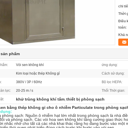
chi ti
Thời 
Điều 
toán:
Khả n
t sản phẩm
phẩm:
Vòi sen không khí
ứng dụng:
Kim loại hoặc thép Không gỉ
Cách sử dụng:
:
380V / 3P / 60Hz
Bộ lọc HEPA:
ản lực:
20-25 m / s
Thổi Thời gian:
khử trùng không khí tắm
thiết bị phòng sạch
ật:
,
sen bằng thép không gỉ cho ô nhiễm Particulate trong phòng sạc
 dụng:
phòng sạch: Nguồn ô nhiễm hạt lớn nhất trong phòng sạch là nhà điều
đổi và phòng sạch. Các vòi hoa sen không khí tăng cường giao thức 
ời nhắc nhở cho tất cả các nhà khai thác rằng họ đang bước vào một 
 triển thói quen phát triển đúng cách trước khi bước vào vòi sen.