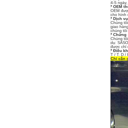
4-5 ngày,
* OEM th
OEM được 
cho hình 
* Dịch v
Chúng tôi
giao hàng
chúng tôi
* Chứng 
Chúng tôi
dụ: SASO,
được chỉ 
* Điều k
T / T, D 
Chỉ cần 