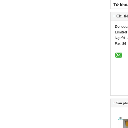
Từ khó
Chi tiế
Dongguan
Limited
Người l
Fax:
86-
Sản ph