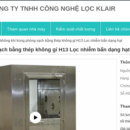
NG TY TNHH CÔNG NGHỆ LỌC KLAIR
Tham quan nhà máy
Kiểm soát chất lượng
Liên hệ chún
 không khí trong phòng sạch bằng thép không gỉ H13 Lọc nhiễm bẩn dạng hạt
ạch bằng thép không gỉ H13 Lọc nhiễm bẩn dạng hạt
Thôn
Nguồn
Hàng 
Chứng
Số mô
Than
Số lư
tối th
Giá b