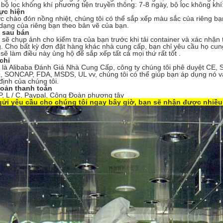
 bộ lọc không khí phương tiện truyền thông: 7-8 ngày, bộ lọc không khí:
ực hiện
chào đón nồng nhiệt, chúng tôi có thể sắp xếp màu sắc của riêng bạ
dạng của riêng bạn theo bản vẽ của bạn.
ụ sau bán
 sẽ chụp ảnh cho kiểm tra của bạn trước khi tải container và xác nhận tấ
. Cho bất kỳ đơn đặt hàng khác nhà cung cấp, bạn chỉ yêu cầu họ cung
 sẽ làm điều này ủng hộ để sắp xếp tất cả mọi thứ rất tốt .
chỉ
 là Alibaba Đánh Giá Nhà Cung Cấp, công ty chúng tôi phê duyệt CE, 
 SONCAP, FDA, MSDS, UL vv, chúng tôi có thể giúp bạn áp dụng nó và 
định của chúng tôi.
hoản thanh toán
/ P, L / C, Paypal, Công Đoàn phương tây
gửi yêu cầu cho chúng tôi ngay bây giờ, bạn sẽ nhận được nhiều