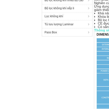
Bộ lọc không khí nhiệt độ cao
Nghiên c
Ứng dụng:
Bộ lọc không khí xếp li
giảm thiể
Khả năn
Lọc không khí
Khóa li
Bộ lọc
CE đượ
Tủ lưu lượng Laminar
Có sẵn 
Thông số
Pass Box