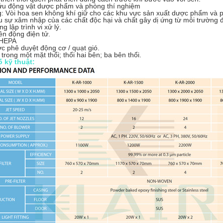
ứu động vật dược phẩm và phòng thí nghiệm
 Vòi hoa sen không khí giữ cho các khu vực sản xuất dược phẩm và p
u sự xâm nhập của các chất độc hại và chất gây dị ứng từ môi trường 
g lập trình vi xử lý.
ên động điện tử.
 HEPA
c phê duyệt động cơ / quạt gió.
trong một mặt thổi;
thổi hai bên;
ba bên thổi.
 kỹ thuật: