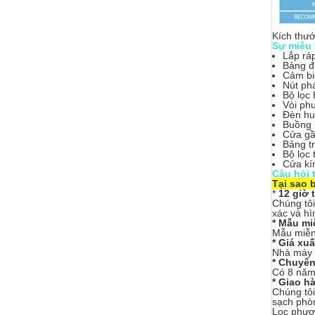
Kích thướ
Sự miêu 
Lắp ráp
Bảng đi
Cảm bi
Nút ph
Bộ lọc
Vòi ph
Đèn hu
Buồng 
Cửa gầ
Bảng tr
Bộ lọc 
Cửa kí
Câu hỏi
Tại sao 
*
12 giờ t
Chúng tôi
xác và hì
* Mẫu mi
Mẫu miễn 
* Giá xu
Nhà máy t
* Chuyên
Có 8 năm 
* Giao h
Chúng tôi
sạch phòn
Lọc phươn