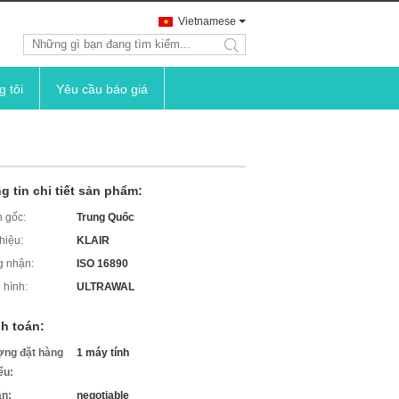
Vietnamese
search
g tôi
Yêu cầu báo giá
g tin chi tiết sản phẩm:
 gốc:
Trung Quốc
hiệu:
KLAIR
 nhận:
ISO 16890
 hình:
ULTRAWAL
h toán:
ợng đặt hàng
1 máy tính
iểu:
án:
negotiable