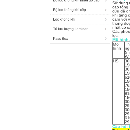
Bộ lọc không khí nhiệt độ cao
Sử dụng m
cao tổng 
Bộ lọc không khí xếp li
cứu đã gh
khi tăng 
cảm với v
Lọc không khí
thông đượ
nhất có s
Tủ lưu lượng Laminar
Các phươn
lọc.
Pass Box
Mô hình,
Mô
Th
hình
ng
(m
W 
HS
30
15
30
15
61
15
76
15
91
15
30
29
30
29
61
29
Câu hỏi