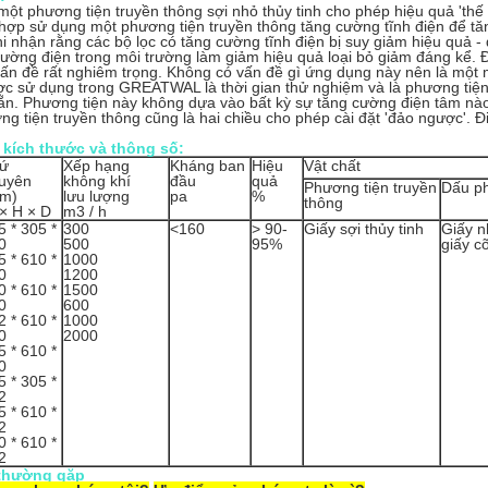
ột phương tiện truyền thông sợi nhỏ thủy tinh cho phép hiệu quả 'thế g
hợp sử dụng một phương tiện truyền thông tăng cường tĩnh điện để tă
i nhận rằng các bộ lọc có tăng cường tĩnh điện bị suy giảm hiệu quả -
cường điện trong môi trường làm giảm hiệu quả loại bỏ giảm đáng kể.
ấn đề rất nghiêm trọng. Không có vấn đề gì ứng dụng này nên là một 
c sử dụng trong GREATWAL là thời gian thử nghiệm và là phương tiện 
ẵn. Phương tiện này không dựa vào bất kỳ sự tăng cường điện tâm nào
g tiện truyền thông cũng là hai chiều cho phép cài đặt 'đảo ngược'. 
 kích thước và thông số:
ứ
Xếp hạng
Kháng ban
Hiệu
Vật chất
uyên
không khí
đầu
quả
Phương tiện truyền
Dấu ph
m)
lưu lượng
pa
%
thông
× H × D
m3 / h
5 * 305 *
300
<160
> 90-
Giấy sợi thủy tinh
Giấy 
0
500
95%
giấy c
5 * 610 *
1000
0
1200
0 * 610 *
1500
0
600
2 * 610 *
1000
0
2000
5 * 610 *
0
5 * 305 *
2
5 * 610 *
2
0 * 610 *
2
 thường gặp