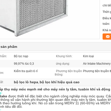
chi ti
Thời 
Điều 
toán:
Khả n
t sản phẩm
phẩm:
Bộ lọc nạp
Khung hình:
Kim loại
99,97% lúc 0,3
ứng dụng:
Air Intake Machinery
Kiểm tra quét rò rỉ
Phương tiện truyền
Phương tiện truyền t
ệm:
thông:
bộ lọc lò hepa
bộ lọc khí hiệu quả cao
ật:
,
ấp thụ máy móc mạnh mẽ cho máy nén ly tâm, tuabin khí và động
g:
ntake
được thiết kế đặc biệt cho ngành công nghiệp máy móc quay. Cấ
thông số vận hành phi thường liên quan đến máy nén ly tâm, tuabin khí
h theo hướng luồng khí. Nó có sẵn trong MERV 11 (60-65%) và MERV 
nh tiêu đề đôi.
: