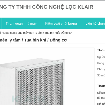
NG TY TNHH CÔNG NGHỆ LỌC KLAIR
Tham quan nhà máy
Kiểm soát chất lượng
Liên hệ chún
hí Hepa Intake cho máy nén ly tâm / Tua bin khí / Động cơ
nén ly tâm / Tua bin khí / Động cơ
Thôn
Nguồn
Hàng 
Chứng
Số mô
Than
Số lư
tối th
Giá b