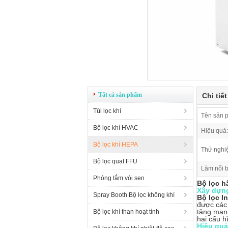
Tất cả sản phẩm
Chi tiế
Túi lọc khí
Tên sản 
Bộ lọc khí HVAC
Hiệu quả:
Bộ lọc khí HEPA
Thử nghi
Bộ lọc quạt FFU
Làm nổi b
Phòng tắm vòi sen
Bộ lọc h
Xây dựn
Spray Booth Bộ lọc không khí
Bộ lọc I
được các 
tăng mạn
Bộ lọc khí than hoạt tính
hai cấu hì
Hiệu quả