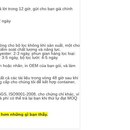
lời trong 12 giờ, gửi cho bạn giá chính
2 ngày
òng cho bộ lọc không khí sản xuất, một cho
 kiểm soát chất lượng và năng lực.
ester: 2-3 ngày, phun gian hàng lọc loại:
 3-5 ngày, bộ lọc lưới: 4-5 ngày
n hoặc nhãn, in OEM của bạn gói, và làm
t cả các tài liệu trong vòng 48 giờ sau khi
 cấp cho chúng tôi để kết hợp container,
SGS, ISO9001-2008, cho chứng chỉ khác, ví
phí có thể trả lại bạn khi thứ tự đạt MOQ
 hơn những gì bạn thấy.