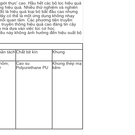
iới thực' cao. Hầu hết các bộ lọc hiệu quả
ng hiệu quả. Nhiều thử nghiệm và nghiên
 đó là hiệu quả loại bỏ bắt đầu cao nhưng
 Đây có thể là một ứng dụng không nhạy
mối quan tâm. Các phương tiện truyền
truyền thông hiệu quả cao đáng tin cậy
 mà dựa vào việc lọc cơ học.
Điều này không ảnh hưởng đến hiệu suất bộ
ân tách
Chất bịt kín
Khung
nhôm;
Cao su
Khung thép mạ
ỡ
Polyurethane PU
kẽm