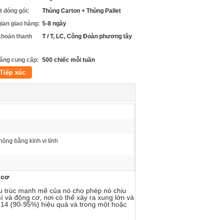
ết đóng gói:
Thùng Carton + Thùng Pallet
gian giao hàng:
5-8 ngày
khoản thanh
T / T, LC, Công Đoàn phương tây
ăng cung cấp:
500 chiếc mỗi tuần
Tiếp xúc
hông bằng kính vi tính
 cơ
u trúc mạnh mẽ của nó cho phép nó chịu
 và động cơ, nơi có thể xảy ra xung lớn và
14 (90-95%) hiệu quả và trong một hoặc