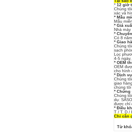
Tại sao 
*
12 giờ t
Chúng tôi
xác và hì
* Mẫu mi
Mẫu miễn 
* Giá xu
Nhà máy t
* Chuyên
Có 8 năm 
* Giao h
Chúng tôi
sạch phòn
Lọc phươn
4-5 ngày,
* OEM th
OEM được 
cho hình 
* Dịch v
Chúng tôi
giao hàng
chúng tôi
* Chứng 
Chúng tôi
dụ: SASO,
được chỉ 
* Điều k
T / T, D 
Chỉ cần 
Từ khó