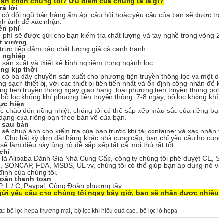
bạn chọn chúng tôi?
Ưu điểm của chúng ta là gì?
rả lời
 có đội ngũ bán hàng ấm áp, câu hỏi hoặc yêu cầu của bạn sẽ được trả 
nh ảnh để xác nhận.
ễn phí
phí sẽ được gửi cho bạn kiểm tra chất lượng và tay nghề trong vòng 
ất xưởng
rực tiếp đảm bảo chất lượng giá cả cạnh tranh
 nghiệp
sản xuất và thiết kế kinh nghiệm trong ngành lọc
àng kịp thời
 có ba dây chuyền sản xuất cho phương tiện truyền thông lọc và một d
g sạch thiết bị, với các thiết bị tiên tiến nhất và ổn định công nhân để
g tiện truyền thông ngày giao hàng: loại phương tiện truyền thông poly
 bộ lọc không khí phương tiện truyền thông: 7-8 ngày, bộ lọc không khí:
ực hiện
chào đón nồng nhiệt, chúng tôi có thể sắp xếp màu sắc của riêng bạ
dạng của riêng bạn theo bản vẽ của bạn.
ụ sau bán
 sẽ chụp ảnh cho kiểm tra của bạn trước khi tải container và xác nhận tấ
. Cho bất kỳ đơn đặt hàng khác nhà cung cấp, bạn chỉ yêu cầu họ cung
 sẽ làm điều này ủng hộ để sắp xếp tất cả mọi thứ rất tốt .
chỉ
 là Alibaba Đánh Giá Nhà Cung Cấp, công ty chúng tôi phê duyệt CE, 
 SONCAP, FDA, MSDS, UL vv, chúng tôi có thể giúp bạn áp dụng nó và 
định của chúng tôi.
hoản thanh toán
/ P, L / C, Paypal, Công Đoàn phương tây
gửi yêu cầu cho chúng tôi ngay bây giờ, bạn sẽ nhận được nhiều
,
,
a:
bộ lọc hepa thương mại
bộ lọc khí hiệu quả cao
bộ lọc lò hepa