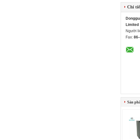
Chi tiế
Dongguan
Limited
Người l
Fax:
86-
Sản ph