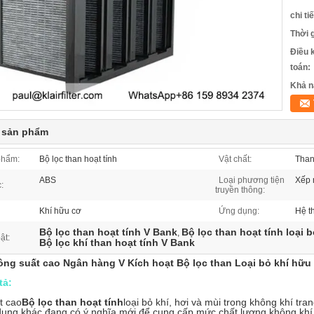
chi ti
Thời 
Điều 
toán:
Khả n
t sản phẩm
phẩm:
Bộ lọc than hoạt tính
Vật chất:
Than
ABS
Loại phương tiện
Xếp 
:
truyền thông:
Khí hữu cơ
Ứng dụng:
Hệ t
Bộ lọc than hoạt tính V Bank
Bộ lọc than hoạt tính loại 
,
ật:
Bộ lọc khí than hoạt tính V Bank
ng suất cao Ngân hàng V Kích hoạt Bộ lọc than Loại bỏ khí hữ
tả:
t cao
Bộ lọc than hoạt tính
loại bỏ khí, hơi và mùi trong không khí tr
ụng khác đang có ý nghĩa mới để cung cấp mức chất lượng không khí c