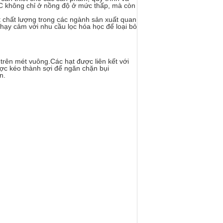
MC không chỉ ở nồng độ ở mức thấp, mà còn
t chất lượng trong các ngành sản xuất quan
hạy cảm với nhu cầu lọc hóa học để loại bỏ
rên mét vuông.Các hạt được liên kết với
ợc kéo thành sợi để ngăn chặn bụi
n.