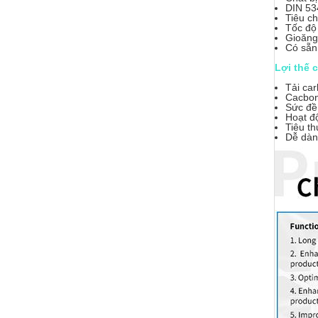
DIN 53
Tiêu c
Tốc độ
Gioăng
Có sẵn
Lợi thế 
Tải ca
Cacbon
Sức đề
Hoạt độ
Tiêu t
Dễ dàng