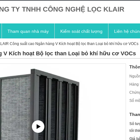
NG TY TNHH CÔNG NGHỆ LỌC KLAIR
Tham quan nhà máy
Kiểm soát chất lượng
Liên hệ chún
LAIR Công suất cao Ngân hàng V Kích hoạt Bộ lọc than Loại bỏ khí hữu cơ VOCs
 V Kích hoạt Bộ lọc than Loại bỏ khí hữu cơ VOCs
Thôn
Nguồn
Hàng 
Chứng
Số mô
Than
Số lư
tối th
Giá b