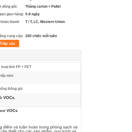
ết đóng gói:
Thùng carton + Pallet
gian giao hàng:
5-8 ngày
khoản thanh
T / T, LC, Western Union
ăng cung cấp:
200 chiếc mỗi tuần
Tiếp xúc
 hoạt tính PP + PET
nếp mini
hống thông gió
bỏ VOCs
,
u cơ VOCs
ang điểm và tuần hoàn trong phòng sạch và
ần thiết cho các sản phẩm, quy trình và