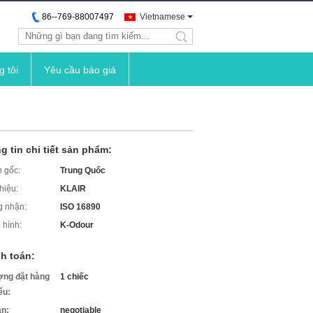
86--769-88007497
Vietnamese
search
g tôi
Yêu cầu báo giá
g tin chi tiết sản phẩm:
 gốc:
Trung Quốc
hiệu:
KLAIR
 nhận:
ISO 16890
 hình:
K-Odour
h toán:
ợng đặt hàng
1 chiếc
iểu:
án:
negotiable