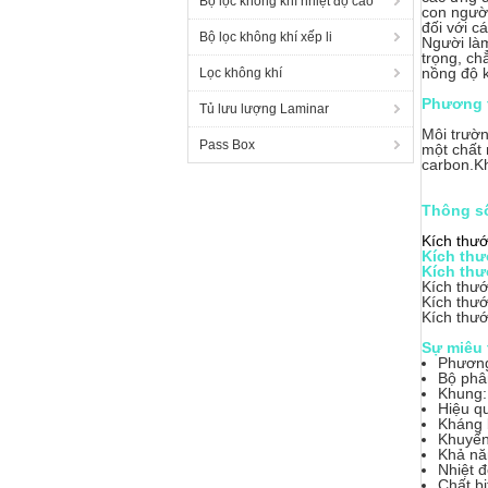
Bộ lọc không khí nhiệt độ cao
con ngườ
đối với c
Bộ lọc không khí xếp li
Người làm
trọng, ch
nồng độ k
Lọc không khí
Phương t
Tủ lưu lượng Laminar
Môi trườn
Pass Box
một chất 
carbon.Kh
Thông số
Kích thướ
Kích thư
Kích thư
Kích thư
Kích thư
Kích thư
Sự miêu 
Phương
Bộ phâ
Khung:
Hiệu q
Kháng 
Khuyến
Khả nă
Nhiệt đ
Chất bị