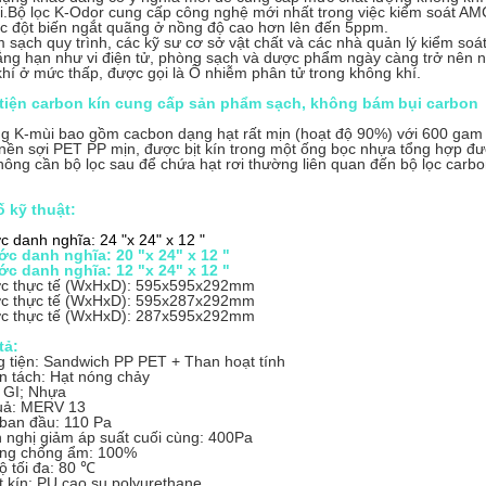
i.Bộ lọc K-Odor cung cấp công nghệ mới nhất trong việc kiểm soát A
ác đột biến ngắt quãng ở nồng độ cao hơn lên đến 5ppm.
 sạch quy trình, các kỹ sư cơ sở vật chất và các nhà quản lý kiểm soá
ẳng hạn như vi điện tử, phòng sạch và dược phẩm ngày càng trở nên n
hí ở mức thấp, được gọi là Ô nhiễm phân tử trong không khí.
iện carbon kín cung cấp sản phẩm sạch, không bám bụi carbon
g K-mùi bao gồm cacbon dạng hạt rất mịn (hoạt độ 90%) với 600 gam t
nền sợi PET PP mịn, được bịt kín trong một ống bọc nhựa tổng hợp đư
ông cần bộ lọc sau để chứa hạt rơi thường liên quan đến bộ lọc carbo
 kỹ thuật:
c danh nghĩa: 24 "x 24" x 12 "
ớc danh nghĩa: 20 "x 24" x 12 "
ớc danh nghĩa: 12 "x 24" x 12 "
ớc thực tế (WxHxD): 595x595x292mm
ớc thực tế (WxHxD): 595x287x292mm
ớc thực tế (WxHxD): 287x595x292mm
tả:
 tiện: Sandwich PP PET + Than hoạt tính
n tách: Hạt nóng chảy
 GI; Nhựa
uả: MERV 13
ban đầu: 110 Pa
 nghị giảm áp suất cuối cùng: 400Pa
ng chống ẩm: 100%
ộ tối đa: 80 ℃
t kín: PU cao su polyurethane