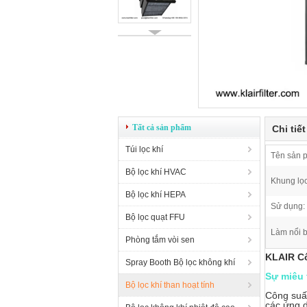
Tất cả sản phẩm
Chi tiế
Túi lọc khí
Tên sản 
Bộ lọc khí HVAC
Khung lọc
Bộ lọc khí HEPA
Sử dụng:
Bộ lọc quạt FFU
Làm nổi b
Phòng tắm vòi sen
KLAIR Cô
Spray Booth Bộ lọc không khí
Sự miêu 
Bộ lọc khí than hoạt tính
Công suấ
các ứng d